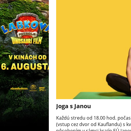
Joga s Janou
Každú stredu od 18.00 hod. počas
(vstup cez dvor od Kauflandu) s kv
pôsobením v rámci krajín EÚ Jan