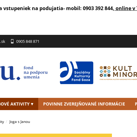
a vstupeniek na podujatia- mobil: 0903 392 844,
online v 
.sk
0905 848 871
OVÉ AKTIVITY
POVINNE ZVEREJŇOVANÉ INFORMÁCIE
ity
Joga s Janou