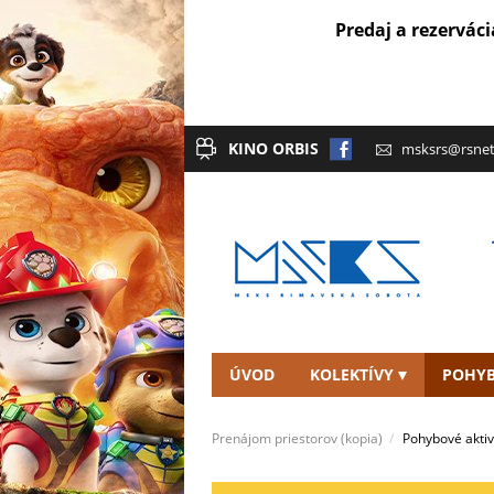
Predaj a rezerváci
KINO ORBIS
msksrs@rsnet
ÚVOD
KOLEKTÍVY
POHYB
KONTAKT
Prenájom priestorov (kopia)
Pohybové aktiv