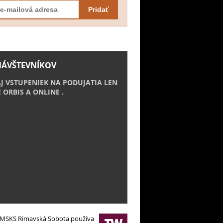
Pridať
NÁVŠTEVNÍKOV
J VSTUPENIEK NA PODUJATIA LEN
E ORBIS A ONLINE .
MSKS Rimavská Sobota používa