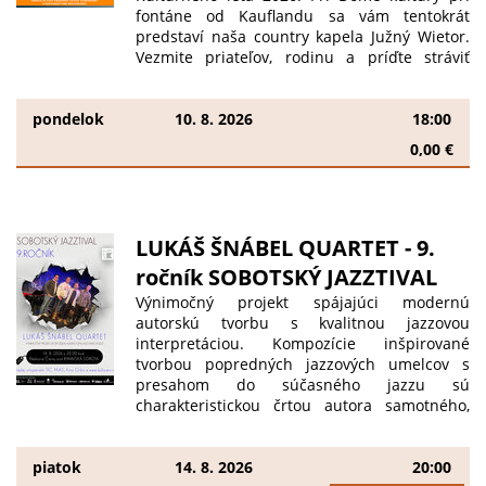
fontáne od Kauflandu sa vám tentokrát
predstaví naša country kapela Južný Wietor.
Vezmite priateľov, rodinu a príďte stráviť
príjemný letný podvečer s dobrou hudbou
pod holým nebom. Tešíme sa na Vás !
Meghívjuk Önöket a „Kulturális Nyár 2026”
pondelok
10. 8. 2026
18:00
következő koncertjére. A Kultúrház előtt, a
0,00 €
Kaufland felőli szökőkútnál ezúttal a Južný
Wietor country zenekar játszik majd. Hozzák
el a barátaikat, családjukat és töltsenek el egy
kellemes nyári estét jó zene mellett a szabad
ég alatt. Szeretettel várjuk Önöket !
LUKÁŠ ŠNÁBEL QUARTET - 9.
ročník SOBOTSKÝ JAZZTIVAL
Výnimočný projekt spájajúci modernú
autorskú tvorbu s kvalitnou jazzovou
interpretáciou. Kompozície inšpirované
tvorbou popredných jazzových umelcov s
presahom do súčasného jazzu sú
charakteristickou črtou autora samotného,
ktorému bola udelená cena víťaza SOZA za
autorskú tvorbu. Tento projekt získal takisto
aj cenu za mimoriadne presvedčivý kolektívny
piatok
14. 8. 2026
20:00