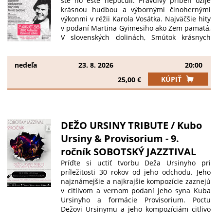
ste ho ešte nepočuli. Pravdivý príbeh ožije
Gyere a barátokkal, és élj át egy felejthetetlen
krásnou hudbou a výbornými činohernými
estét! Jegyek már kaphatók: TIC, Orbis Mozi és
výkonmi v réžii Karola Vosátka. Najväčšie hity
online www.kulturars.sk Early Bird akció: az
v podaní Martina Gyimesiho ako Zem pamätá,
első 100 db jegy CSAK 15 € ! Csapj...
V slovenských dolinách, Smútok krásnych
dievčat, Čardáš dvoch sŕdc, Pieseň o
decembri, Na srdci mi hraj, Cítim, Tancujem s
tebou rád, Elena, Hrám hrám, Primášovo
nedeľa
23. 8. 2026
20:00
srdce, Dievča z Budmeríc, Mám ťa rád, Mám
KÚPIŤ
25,00 €
ľudí rád, Šiel, šiel, S úsmevom a....to si
necháme ako prekvapenie. Zažite Karola
Duchoňa od výhry až po prehru. Od jeho
najväčšej slávy po strmý pád. Vstupné: do 30.
6. 2026 / 14€. Potom bude cena stúpať. Predaj
DEŽO URSINY TRIBUTE / Kubo
v TIC, Kine ORBIS a online. Príbeh zachytáva
Ursiny & Provisorium - 9.
životnú dráhu tohto muža, od bezstarostnej
mladosti cez bohémsky život až po tragický a
ročník SOBOTSKÝ JAZZTIVAL
smutný koniec. Ponecháva otázku v pozadí, či
Príďte si uctiť tvorbu Deža Ursinyho pri
sa nedalo „zachrániť“ túto legendu, či si
príležitosti 30 rokov od jeho odchodu. Jeho
dostatočne vážime skutočné talenty a...
najznámejšie a najkrajšie kompozície zaznejú
v citlivom a vernom podaní jeho syna Kuba
Ursinyho a formácie Provisorium. Poctu
Dežovi Ursinymu a jeho kompozíciám citlivo