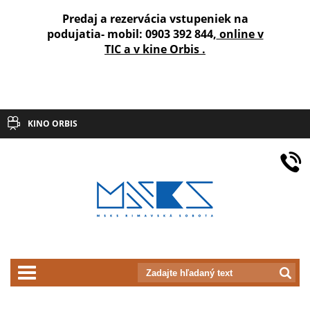
Predaj a rezervácia vstupeniek na
podujatia- mobil: 0903 392 844,
online v
TIC a v kine Orbis .
KINO ORBIS
prepnut_navigaciu