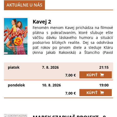
AKTUÁLNE U NÁS
Kavej 2
Fenomén menom Kavej prichádza na filmové
plátna s pokračovaním, ktoré sľubuje ešte
väčšiu dávku láskavého humoru a situácií
podozrivo blízkych realite. Dej sa odohráva
päť rokov po prvom diele a sleduje Kláru
(Anna Jakab Rakovská) a Štanciho (Pavol
Šimun), ktorým život pod jednou strechou s
diktátorskou svokrou (Lenka Bariliková)
prináša nečakané úskalia. Ponorkovú chorobu
piatok
7. 8. 2026
21:15
však čoskoro naruší Štanciho bratranec, večný
KÚPIŤ
7,00 €
vetroplach Šimon (Daniel Žulčák). Keď
Veronika (Jana Kovalčiková) zažije sklamanie v
pondelok
10. 8. 2026
19:00
láske, Klára sa ju rozhodne zachrániť a vezme
ju na Šíravu, kde spolu s nevestami z jednotky
KÚPIŤ
7,00 €
(Lýdia Ondrušová, Zuzana Dancáková a Dana
Droppová) rozbiehajú babskú jazdu s jasným
cieľom – nájsť jej nového chlapa! Zatiaľ čo
dievčatá hľadajú lásku, muži sa aj s deťmi
vydávajú za dobrodružstvom do lesa. Svoj