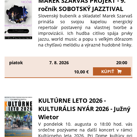
MAREK SZARVAŠ PROJEKT - 9.
vzťah sa pokúša oživiť aj Klára staršia s
ročník SOBOTSKÝ JAZZTIVAL
Bertym (Braňo Matuščin), no plán sa im...
Slovenský bubeník a skladateľ Marek Szarvaš
prináša so svojou kapelou energický
repertoár postavený na vlastnej tvorbe a
improvizácii. Ich hudba citlivo spája prvky
jazzu, world music a popu s veľkým dôrazom
na chytľavú melódiu a výrazné hudobné linky.
Úspechy kapely: Nominácia na najlepší
jazzový album v ankete Esprit za debut
„...and the rest of the world“ (2018). Otváranie
piatok
7. 8. 2026
20:00
hlavného pódia na prestížnych Bratislavských
KÚPIŤ
10,00 €
jazzových dňoch (2022). Aktuálne kapela
pracuje na nahrávaní svojho tretieho CD, kde
sa predstavia aj zaujímaví hostia. Zloženie
kapely: Darinka Kandra Kompušová – spev
Matej Lazár – piano Peter Frák – basa Gabriel
KULTÚRNE LETO 2026 -
Silvay – husle Marek Szarvaš – bicie,
KULTURÁLIS NYÁR 2026 - Južný
aranžmány Podujatie z verejných zdrojov
podporili Fond na podporu umenia, Sociálny
Wietor
a kultúrny fond SOZA a Hudobný fond.
V pondelok 10. augusta o 18:00 hod. vás
srdečne pozývame na ďalší koncert v rámci
Kultúrneho leta 2026. Pri Dome kultúry pri