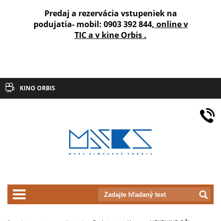
Predaj a rezervácia vstupeniek na
podujatia- mobil: 0903 392 844,
online v
TIC a v kine Orbis .
KINO ORBIS
prepnut_navigaciu