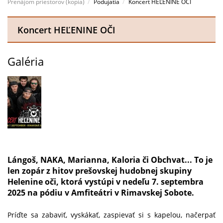
Prenájom priestorov (kopia)
Podujatia
Koncert HEĽENINE OČI
Koncert HEĽENINE OČI
Galéria
Lángoš, NAKA, Marianna, Kaloria či Obchvat... To je
len zopár z hitov prešovskej hudobnej skupiny
Helenine oči, ktorá vystúpi v nedeľu 7. septembra
2025 na pódiu v Amfiteátri v Rimavskej Sobote.
Príďte sa zabaviť, vyskákať, zaspievať si s kapelou, načerpať